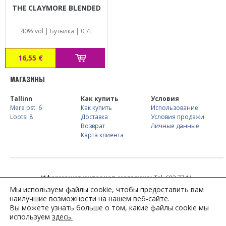
THE CLAYMORE BLENDED
40% vol | Бутылка | 0.7L
16,55 €
MАГАЗИНЫ
Tallinn
Как купить
Условия
Mere pst. 6
Как купить
Использование
Lootsi 8
Доставкa
Условия продажи
Возврат
Личные данные
Карта клиента
Иформация интернет-магазина:
Tel. 683 7744,
kliendiinfo@alkostore.ee
, E-R 09:00-16:00
Мы используем файлы cookie, чтобы предоставить вам
наилучшие возможности на нашем веб-сайте.
Вы можете узнать больше о том, какие файлы cookie мы
используем
здесь.
Внимание! Вы имеете дело с алкоголем. Алкоголь