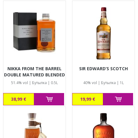
NIKKA FROM THE BARREL
SIR EDWARD’S SCOTCH
DOUBLE MATURED BLENDED
WHISKY
51.4% vol | Бутылка | 0.5L
40% vol | Бутылка | 1L
38,99 €
19,99 €