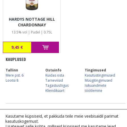
HARDYS NOTTAGE HILL
CHARDONNAY
13.5% vol | Pudel | 0.75L
9,45 €
KAUPLUSED
Tallinn
Ostuinfo
Tingimused
Mere pst. 6
Kuidas osta
Kasutustingimused
Lootsi 8
Tarneviisid
Müügitingimused
Tagastusõigus
Isikuandmete
Kliendikaart
töötlemine
E-kaupluse info:
Tel. 683 7744,
kliendiinfo@alkostore.ee
, E-R 09:00-16:00
Kasutame küpsiseid, et pakkuda teile meie veebisaidil parimat
kasutuskogemust.
Lisateavet selle kohta, milliseid küpsiseid me kasutame
leiad