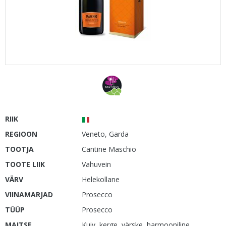
RIIK
REGIOON
Veneto, Garda
TOOTJA
Cantine Maschio
TOOTE LIIK
Vahuvein
VÄRV
Helekollane
VIINAMARJAD
Prosecco
TÜÜP
Prosecco
MAITSE
Kuiv, kerge, värske, harmooniline