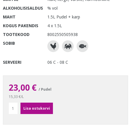
ALKOHOLISISALDUS
% vol
MAHT
1.5L Pudel + karp
KOGUS PAKENDIS
4 x 1.5L
TOOTEKOOD
8002550505938
SOBIB
SERVEERI
06 C - 08 C
23,00 €
/ Pudel
15,33 €/L